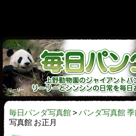
Warning
: Use of undefined constant gallery - assumed
throw an Error in a future version of PHP) in
/home/w
panda.jp/public_html/wp-content/themes/base/pa
line
6
毎日パンダ写真館
>
パンダ写真館 季
写真館 お正月