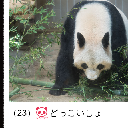
（23）
どっこいしょ