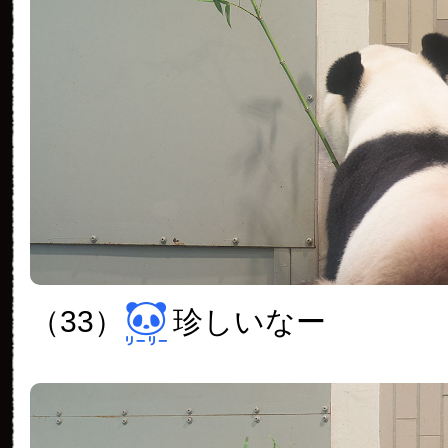
（33）
珍しいなー