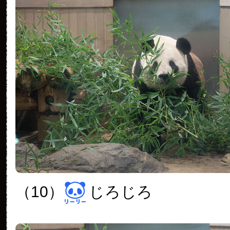
（10）
じろじろ