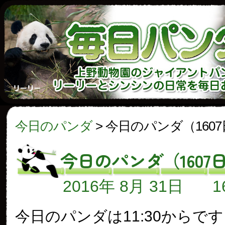
今日のパンダ
>
今日のパンダ（160
今日のパンダ（1607
2016年 8月 31日
今日のパンダは11:30からで