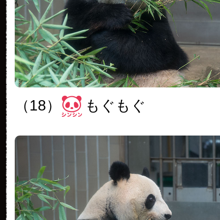
（18）
もぐもぐ