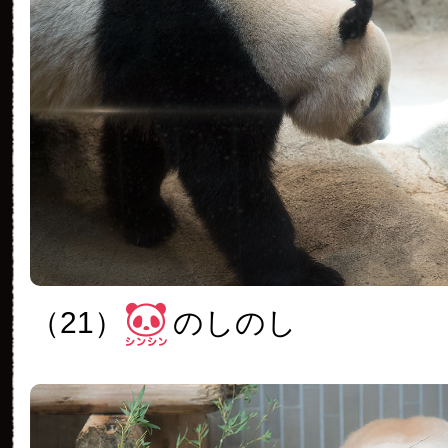
（21）
のしのし