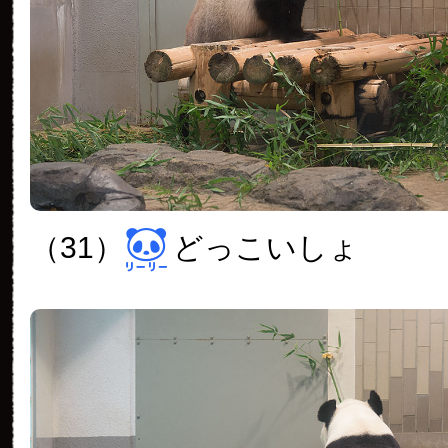
（31）
どっこいしょ