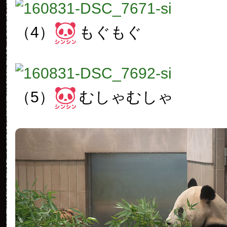
（4）
もぐもぐ
（5）
むしゃむしゃ