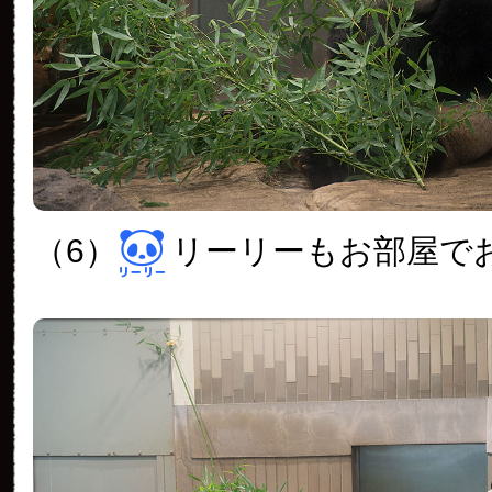
（6）
リーリーもお部屋で