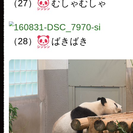
（27）
むしゃむしゃ
（28）
ばきばき