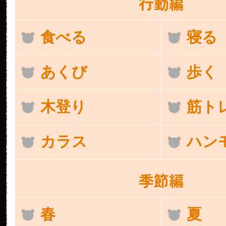
行動編
食べる
寝る
あくび
歩く
木登り
筋ト
カラス
ハン
季節編
春
夏