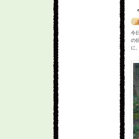
今
の
に