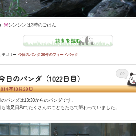
）
シンシンは3時のごはん
続きを読む
カテゴリー:
今日のパンダ
20
件のフィードバック
22
今日のパンダ（1022日目）
2014年10月29日
日のパンダは13:30からのパンダです。
日も遠足日和でたくさんのこどもたちで賑わっていました。