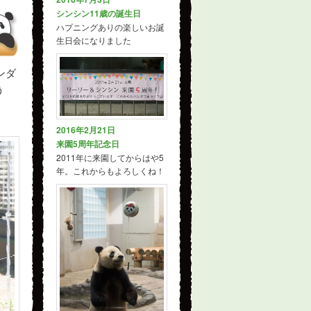
シンシン11歳の誕生日
ハプニングありの楽しいお誕
生日会になりました
ンダ
う
2016年2月21日
来園5周年記念日
2011年に来園してからはや5
年。これからもよろしくね！