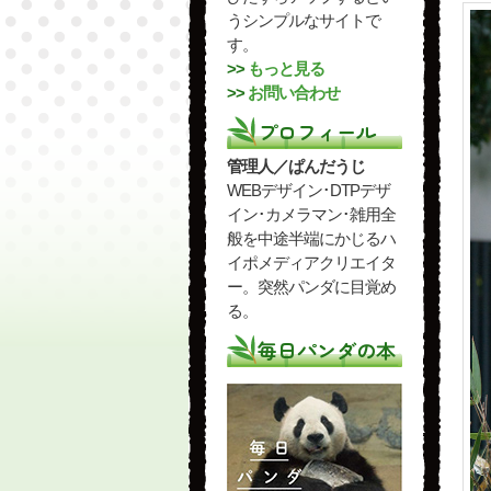
うシンプルなサイトで
す。
>>
もっと見る
>>
お問い合わせ
プロフィール
管理人／ぱんだうじ
WEBデザイン･DTPデザ
イン･カメラマン･雑用全
般を中途半端にかじるハ
イポメディアクリエイタ
ー。突然パンダに目覚め
る。
毎日パンダの本