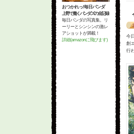
おつかれっ!毎日パンダ
上野で働くパンダズの全記録
毎日パンダの写真集。リ
ーリーとシンシンの激レ
アショットが満載！
今
詳細(amazonに飛びます)
創
行