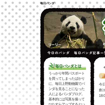
毎日パンダ
今日のパンダ
毎日パンダ記事一
毎日パンダとは
うっかり年間パスポート
を買ってしまったばかり
に、毎日上野動物園でパ
今
ンダを見ることになった
創
人によるパンダブログ。
18
基本的には写真を撮って
ひたすらアップするとい