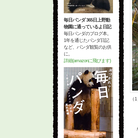
毎日パンダ 365日上野動
物園に通っているよ日記
毎日パンダのブログ本。
1年を通じたパンダ日記
など、パンダ観覧のお供
に。
詳細(amazonに飛びます)
（1