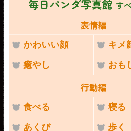
毎日パンダ写真館
す
表情編
かわいい顔
キメ
癒やし
おも
行動編
食べる
寝る
あくび
歩く