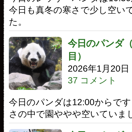
今日も真冬の寒さで少し空い
た。
今日のパンダ（4
目）
2026年1月20
37 コメント
今日のパンダは12:00からで
さの中で園ややや空いていま