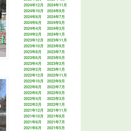
2024年12月
2024年11月
2024年10月
2024年9月
2024年8月
2024年7月
2024年6月
2024年5月
2024年4月
2024年3月
2024年2月
2024年1月
2023年12月
2023年11月
2023年10月
2023年9月
2023年8月
2023年7月
2023年6月
2023年5月
2023年4月
2023年3月
2023年2月
2023年1月
2022年12月
2022年11月
2022年10月
2022年9月
2022年8月
2022年7月
2022年6月
2022年5月
2022年4月
2022年3月
2022年2月
2022年1月
2021年12月
2021年11月
2021年10月
2021年9月
2021年8月
2021年7月
2021年6月
2021年5月