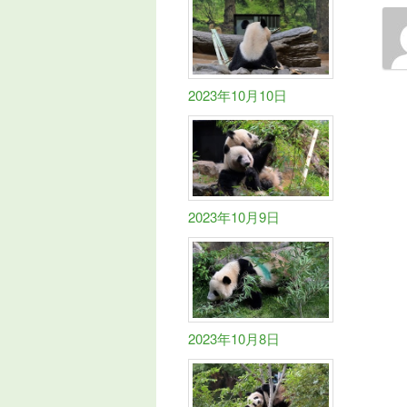
2023年10月10日
2023年10月9日
2023年10月8日