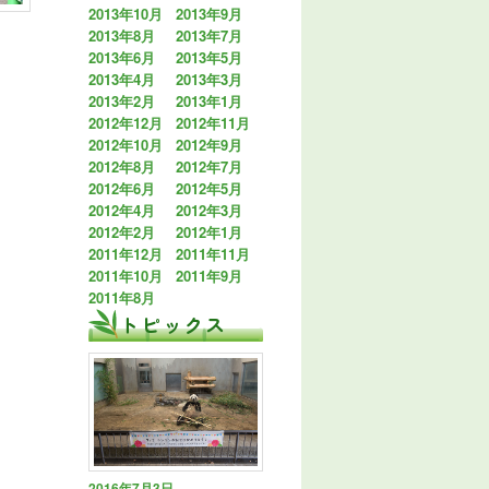
2013年10月
2013年9月
2013年8月
2013年7月
2013年6月
2013年5月
2013年4月
2013年3月
2013年2月
2013年1月
2012年12月
2012年11月
2012年10月
2012年9月
2012年8月
2012年7月
2012年6月
2012年5月
2012年4月
2012年3月
2012年2月
2012年1月
2011年12月
2011年11月
2011年10月
2011年9月
2011年8月
トピックス
2016年7月3日