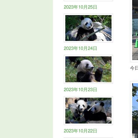
2023年10月25日
2023年10月24日
今
2023年10月23日
2023年10月22日