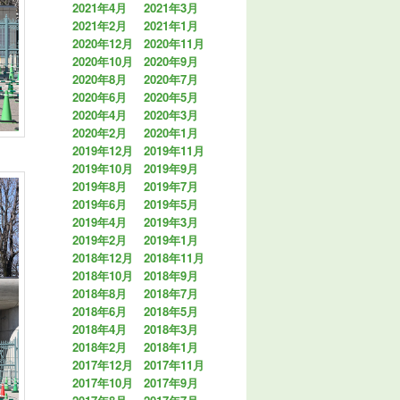
2021年4月
2021年3月
2021年2月
2021年1月
2020年12月
2020年11月
2020年10月
2020年9月
2020年8月
2020年7月
2020年6月
2020年5月
2020年4月
2020年3月
2020年2月
2020年1月
2019年12月
2019年11月
2019年10月
2019年9月
2019年8月
2019年7月
2019年6月
2019年5月
2019年4月
2019年3月
2019年2月
2019年1月
2018年12月
2018年11月
2018年10月
2018年9月
2018年8月
2018年7月
2018年6月
2018年5月
2018年4月
2018年3月
2018年2月
2018年1月
2017年12月
2017年11月
2017年10月
2017年9月