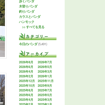
歩くパンダ
木登りパンダ
釣りパンダ
カラスとパンダ
ハンモック
>> すべてを見る
カテゴリー
今日のパンダ
(5,491)
アーカイブ
2026年8月
2026年7月
2026年6月
2026年5月
2026年4月
2026年3月
2026年2月
2026年1月
2025年12月
2025年11月
2025年10月
2025年9月
2025年8月
2025年7月
2025年6月
2025年5月
2025年4月
2025年3月
2025年2月
2025年1月