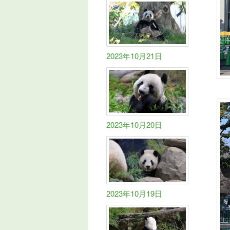
2023年10月21日
2023年10月20日
2023年10月19日