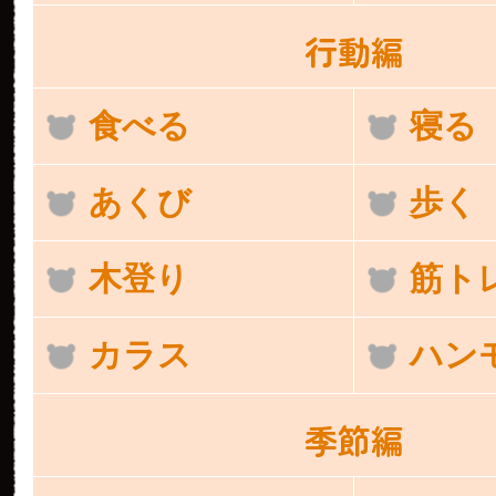
行動編
食べる
寝る
あくび
歩く
木登り
筋ト
カラス
ハン
季節編