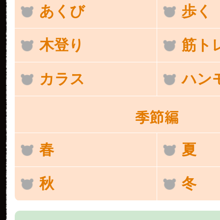
あくび
歩く
木登り
筋ト
カラス
ハン
季節編
春
夏
秋
冬