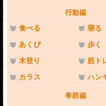
行動編
食べる
寝る
あくび
歩く
木登り
筋ト
カラス
ハン
季節編