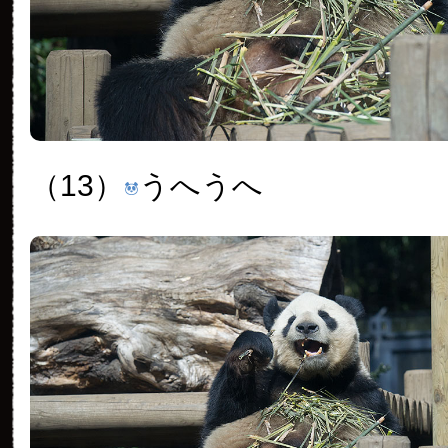
（13）
うへうへ