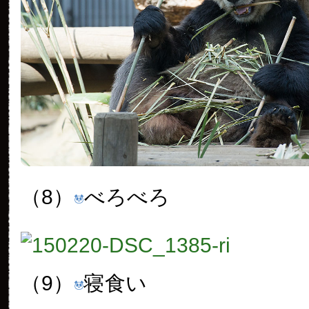
（8）
べろべろ
（9）
寝食い