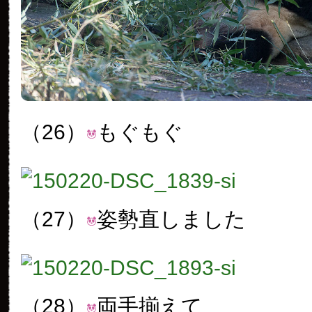
（26）
もぐもぐ
（27）
姿勢直しました
（28）
両手揃えて