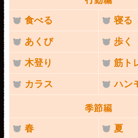
食べる
寝る
あくび
歩く
木登り
筋ト
カラス
ハン
季節編
春
夏