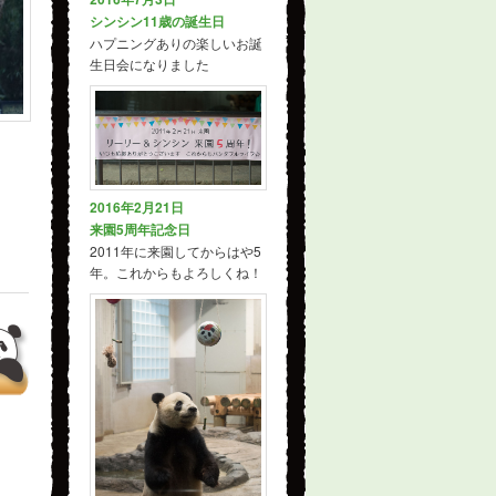
シンシン11歳の誕生日
ハプニングありの楽しいお誕
生日会になりました
2016年2月21日
来園5周年記念日
2011年に来園してからはや5
年。これからもよろしくね！