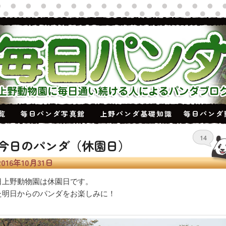
覧
毎日パンダ写真館
上野パンダ基礎知識
毎日パンダ
14
今日のパンダ（休園日）
2016年10月31日
日上野動物園は休園日です。
た明日からのパンダをお楽しみに！