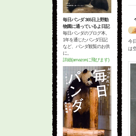
毎日パンダ 365日上野動
物園に通っているよ日記
毎日パンダのブログ本。
1年を通じたパンダ日記
今
など、パンダ観覧のお供
は
に。
詳細(amazonに飛びます)