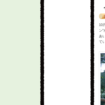
1
ン
あ
て