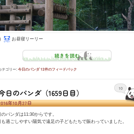
）
お昼寝リーリー
続きを読む
カテゴリー:
今日のパンダ
12
件のフィードバック
10
今日のパンダ（1659日目）
2016年10月27日
のパンダは11:30からです。
日も過ごしやすい陽気で遠足の子どもたちで賑わっていました。