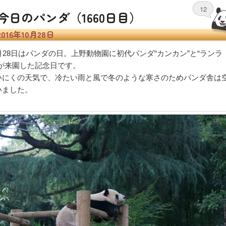
12
今日のパンダ（1660日目）
2016年10月28日
0月28日はパンダの日。上野動物園に初代パンダ“カンカン”と“ランラ
”が来園した記念日です。
いにくの天気で、冷たい雨と風で冬のような寒さのためパンダ舎は
いました。