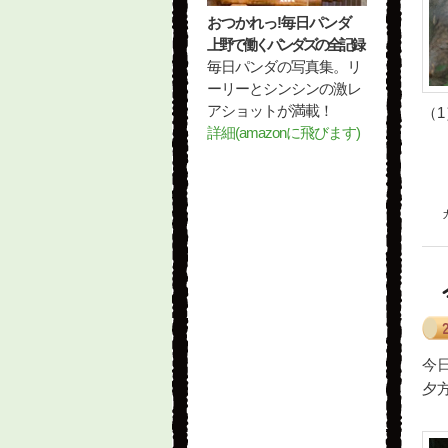
おつかれっ!毎日パンダ
上野で働くパンダズの全記録
毎日パンダの写真集。リ
ーリーとシンシンの激レ
アショットが満載！
（1
詳細(amazonに飛びます)
今日
夕