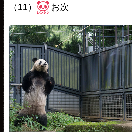
（11）
お次