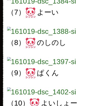
（7）
よーい
（8）
のしのし
（9）
ぱくん
（10）
よいしょー