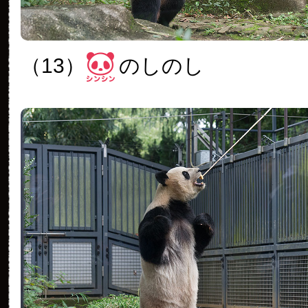
（13）
のしのし