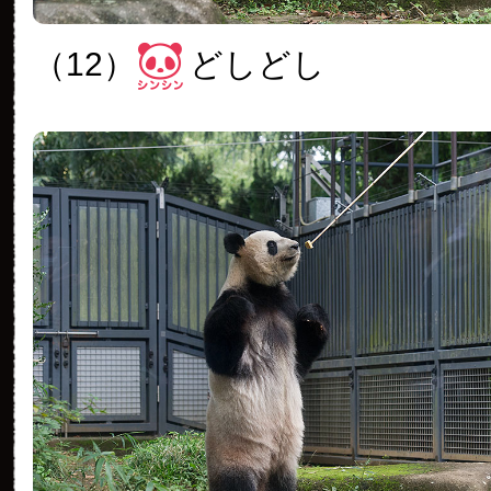
（12）
どしどし