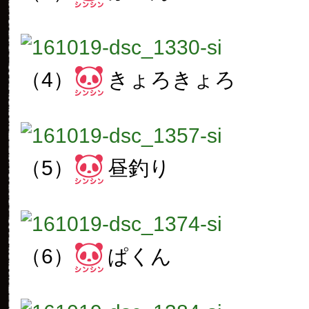
（4）
きょろきょろ
（5）
昼釣り
（6）
ぱくん