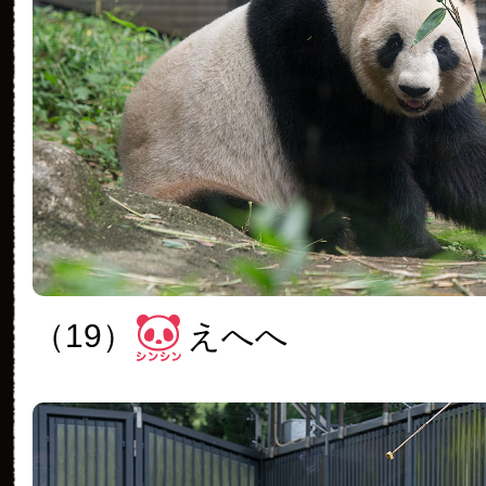
（19）
えへへ