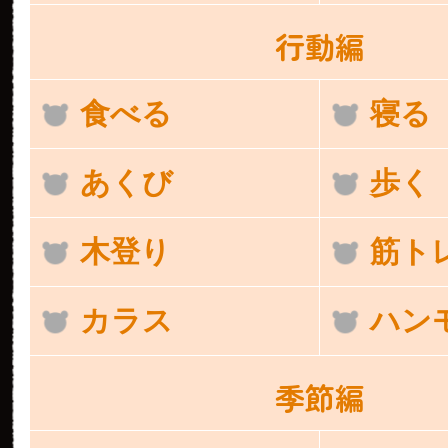
行動編
食べる
寝る
あくび
歩く
木登り
筋ト
カラス
ハン
季節編