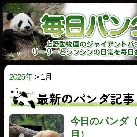
2025年
>
1月
最新のパンダ記事
今日のパンダ（3
目）