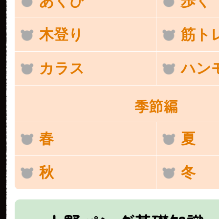
あくび
歩く
木登り
筋ト
カラス
ハン
季節編
春
夏
秋
冬