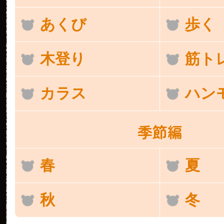
あくび
歩く
木登り
筋ト
カラス
ハン
季節編
春
夏
秋
冬