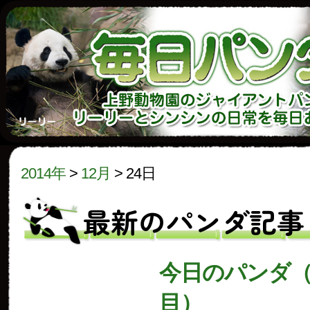
2014年
>
12月
>
24日
最新のパンダ記事
今日のパンダ（1
目）