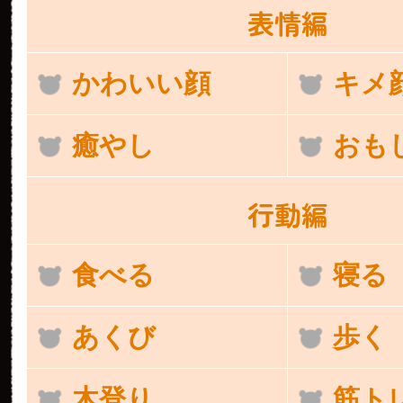
表情編
かわいい顔
キメ
癒やし
おも
行動編
食べる
寝る
あくび
歩く
木登り
筋ト