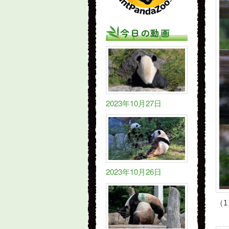
今日の動画
2023年10月27日
2023年10月26日
（1