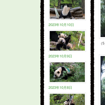
2023年10月10日
（5
2023年10月9日
2023年10月8日