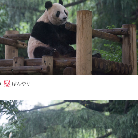
）
ぼんやり