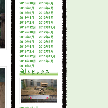
2013年10月
2013年9月
2013年8月
2013年7月
2013年6月
2013年5月
2013年4月
2013年3月
2013年2月
2013年1月
2012年12月
2012年11月
2012年10月
2012年9月
2012年8月
2012年7月
2012年6月
2012年5月
2012年4月
2012年3月
2012年2月
2012年1月
2011年12月
2011年11月
2011年10月
2011年9月
2011年8月
トピックス
2016年7月3日