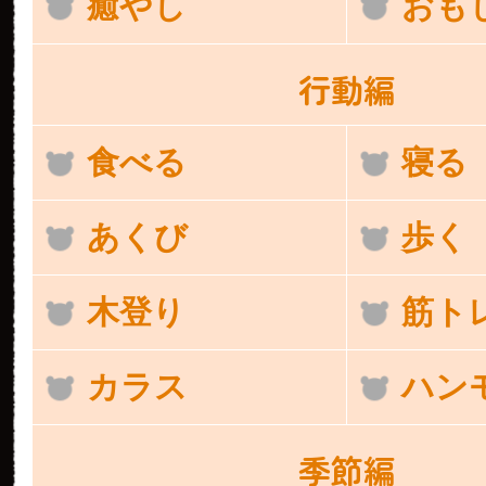
癒やし
おも
行動編
食べる
寝る
あくび
歩く
木登り
筋ト
カラス
ハン
季節編