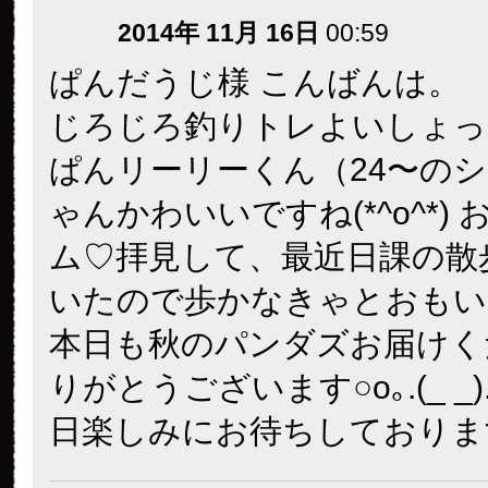
2014年 11月 16日
00:59
ぱんだうじ様 こんばんは。
じろじろ釣りトレよいしょっ
ぱんリーリーくん（24〜の
ゃんかわいいですね(*^o^*)
ム♡拝見して、最近日課の散
いたので歩かなきゃとおもい
本日も秋のパンダズお届けく
りがとうございます○o｡.(_ _)
日楽しみにお待ちしておりま