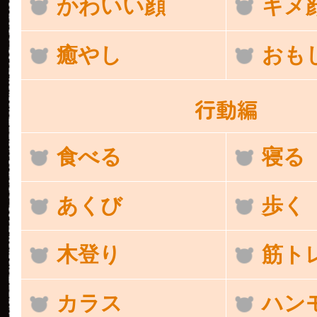
かわいい顔
キメ
癒やし
おも
行動編
食べる
寝る
あくび
歩く
木登り
筋ト
カラス
ハン