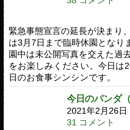
38 コメント
緊急事態宣言の延長が決まり
は3月7日まで臨時休園となり
園中は未公開写真を交えた過
をお楽しみください。今日は20
日のお食事シンシンです。
今日のパンダ
2021年2月26
31 コメント