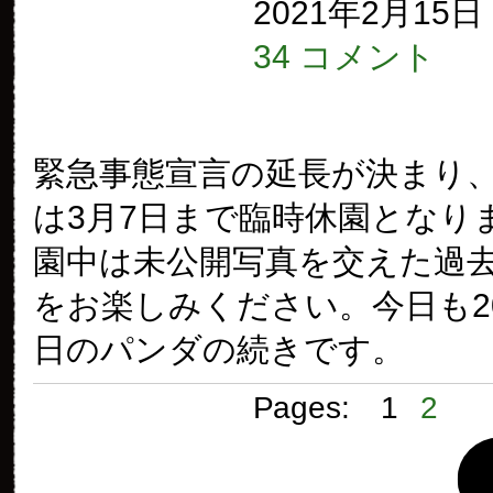
2021年2月15
34 コメント
緊急事態宣言の延長が決まり
は3月7日まで臨時休園となり
園中は未公開写真を交えた過
をお楽しみください。今日も20
日のパンダの続きです。
Pages:
1
2