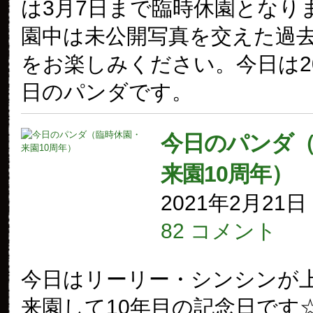
は3月7日まで臨時休園となり
園中は未公開写真を交えた過
をお楽しみください。今日は20
日のパンダです。
今日のパンダ
来園10周年）
2021年2月21
82 コメント
今日はリーリー・シンシンが
来園して10年目の記念日です