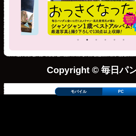
Copyright © 毎日パ
モバイル
PC