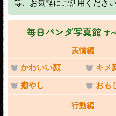
等、お気軽にご活用くださ
毎日パンダ写真館
す
表情編
かわいい顔
キメ
癒やし
おも
行動編