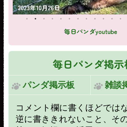
2023年10月25日
毎日パンダyoutube
毎日パンダ掲示
パンダ掲示板
雑談
コメント欄に書くほどでは
逆に書ききれないこと、そ