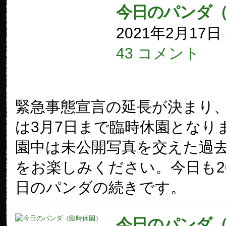
今日のパンダ
2021年2月17
43 コメント
緊急事態宣言の延長が決まり
は3月7日まで臨時休園となり
園中は未公開写真を交えた過
をお楽しみください。今日も20
日のパンダの続きです。
今日のパンダ