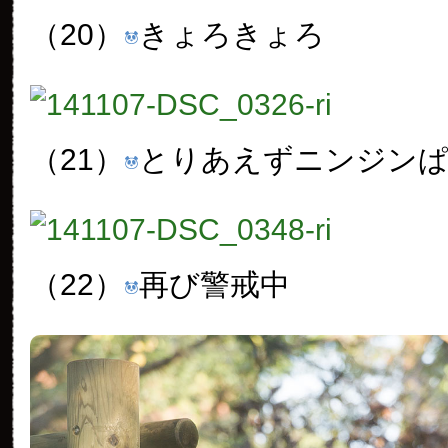
（20）
きょろきょろ
（21）
とりあえずニンジン
（22）
再び警戒中