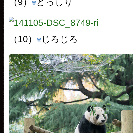
（9）
どっしり
（10）
じろじろ