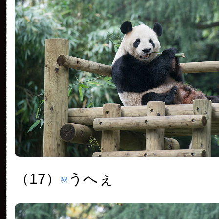
（17）
うへぇ