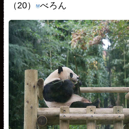
（20）
べろん