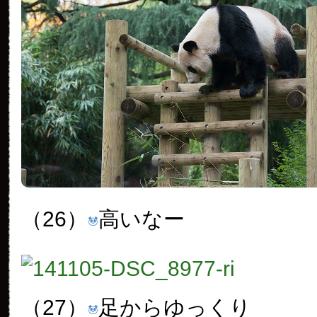
（26）
高いなー
（27）
足からゆっくり