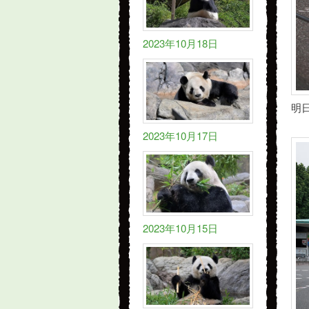
2023年10月18日
明
2023年10月17日
2023年10月15日