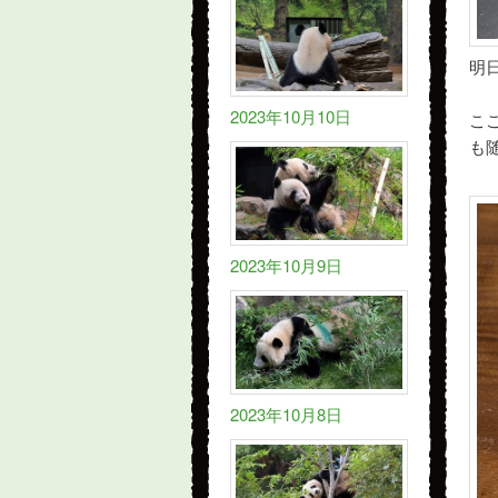
明
2023年10月10日
こ
も
2023年10月9日
2023年10月8日