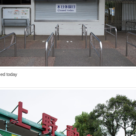
sed today