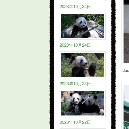
2023年10月25日
2023年10月24日
clo
2023年10月23日
2023年10月22日