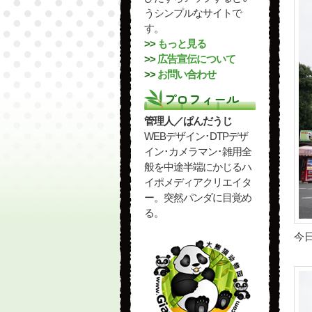
うシンプルなサイトで
す。
>>
もっと見る
>>
広告宣伝について
>>
お問い合わせ
プロフィール
管理人／ぱんだうじ
WEBデザイン･DTPデザ
イン･カメラマン･雑用全
般を中途半端にかじるハ
イポメディアクリエイタ
ー。突然パンダに目覚め
る。
今