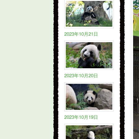
2023年10月21日
2023年10月20日
2023年10月19日