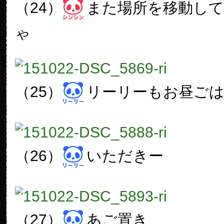
（24）
また場所を移動し
ゃ
（25）
リーリーもお昼ご
（26）
いただきー
（27）
あご置き