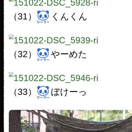
（31）
くんくん
（32）
やーめた
（33）
ぼけーっ