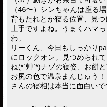
（46〜）シンちゃんは座る
背もたれとか寝る位置、見つ
上手ですよね。うまくハマっ
わ。
リーくん、今日もしっかりpand
にロックオン。見つめられて
ね(*´艸`*)ナゾの寝姿、お餅
お尻の色で温泉まんじゅう！
さんの寝相は本当に面白いで