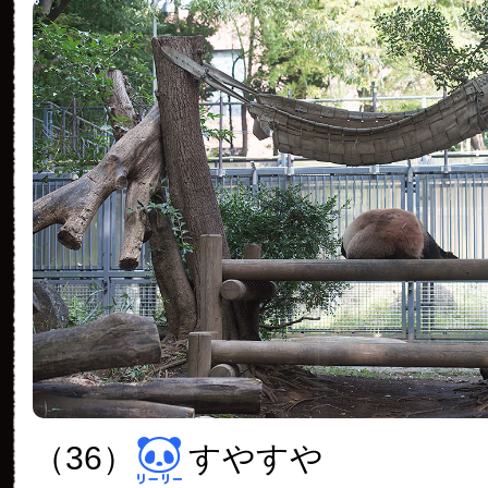
（36）
すやすや