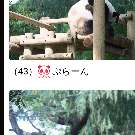
（43）
ぷらーん