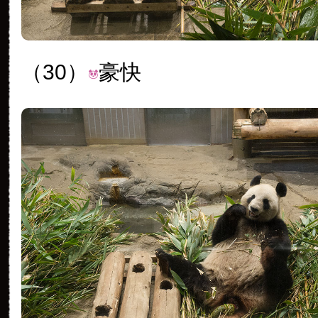
（30）
豪快