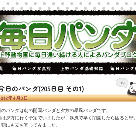
覧
毎日パンダ写真館
上野パンダ基礎知識
毎日パンダ
19
今日のパンダ(205日目 その1)
2012年4月3日
日のパンダは朝の開園パンダと夕方の暴風パンダです。
日は夕方に行く予定でいましたが、暴風で早く閉園したら困ると思
く朝にも立ち寄ってみました。