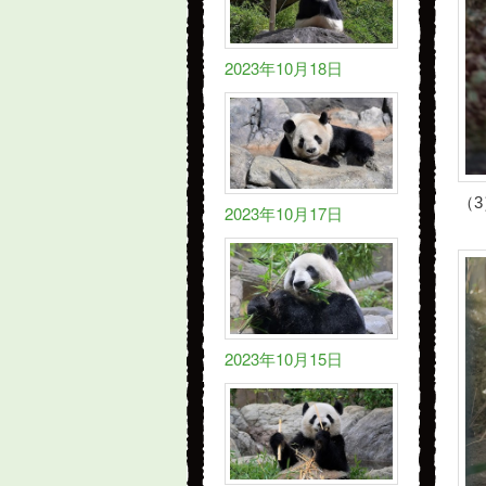
2023年10月18日
（
2023年10月17日
2023年10月15日