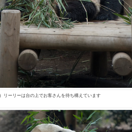
1）リーリーは台の上でお客さんを待ち構えています