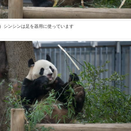
5）シンシンは足を器用に使っています