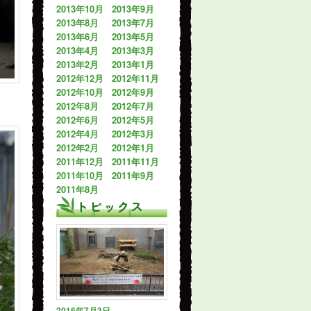
2013年10月
2013年9月
2013年8月
2013年7月
2013年6月
2013年5月
2013年4月
2013年3月
2013年2月
2013年1月
2012年12月
2012年11月
2012年10月
2012年9月
2012年8月
2012年7月
2012年6月
2012年5月
2012年4月
2012年3月
2012年2月
2012年1月
2011年12月
2011年11月
2011年10月
2011年9月
2011年8月
トピックス
2016年7月3日