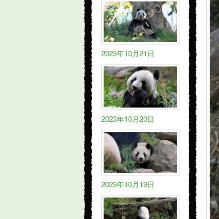
2023年10月21日
2023年10月20日
2023年10月19日