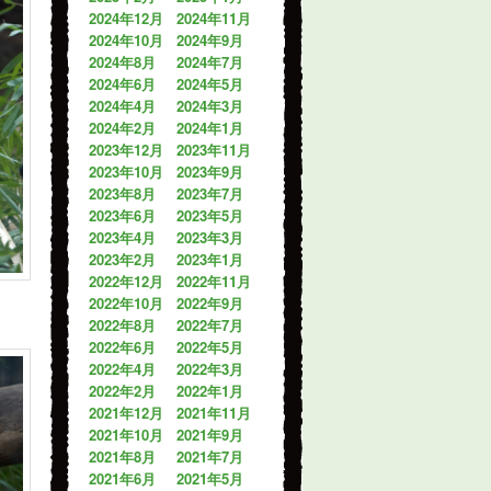
2024年12月
2024年11月
2024年10月
2024年9月
2024年8月
2024年7月
2024年6月
2024年5月
2024年4月
2024年3月
2024年2月
2024年1月
2023年12月
2023年11月
2023年10月
2023年9月
2023年8月
2023年7月
2023年6月
2023年5月
2023年4月
2023年3月
2023年2月
2023年1月
2022年12月
2022年11月
2022年10月
2022年9月
2022年8月
2022年7月
2022年6月
2022年5月
2022年4月
2022年3月
2022年2月
2022年1月
2021年12月
2021年11月
2021年10月
2021年9月
2021年8月
2021年7月
2021年6月
2021年5月