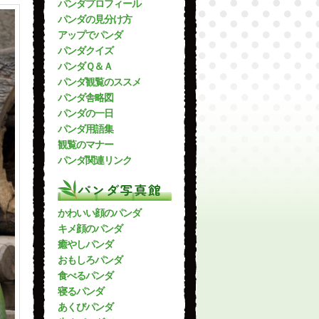
パンダプロフィール
パンダの見分け方
アップでパンダ
パンダクイズ
パンダＱ＆Ａ
パンダ観覧のススメ
パンダ舎略図
パンダの一日
パンダ用語集
観覧のマナー
パンダ関連リンク
パンダ写真館
かわいい顔のパンダ
キメ顔のパンダ
癒やしパンダ
おもしろパンダ
食べるパンダ
寝るパンダ
あくびパンダ