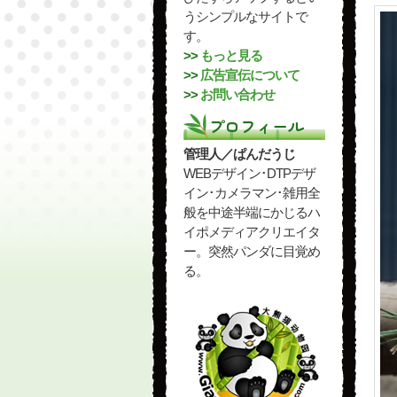
うシンプルなサイトで
す。
>>
もっと見る
>>
広告宣伝について
>>
お問い合わせ
プロフィール
管理人／ぱんだうじ
WEBデザイン･DTPデザ
イン･カメラマン･雑用全
般を中途半端にかじるハ
イポメディアクリエイタ
ー。突然パンダに目覚め
る。