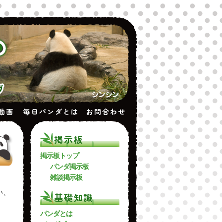
動画
毎日パンダとは
お問合わせ
掲示板
掲示板トップ
パンダ掲示板
雑談掲示板
い、
基礎知識
パンダとは