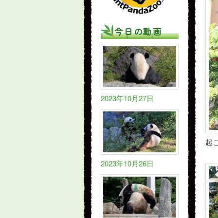
今日の動画
2023年10月27日
起
2023年10月26日