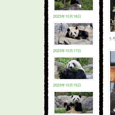
2023年10月18日
う
2023年10月17日
2023年10月15日