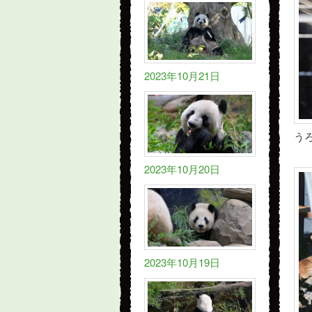
2023年10月21日
う
2023年10月20日
2023年10月19日