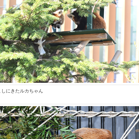
こしにきたルカちゃん