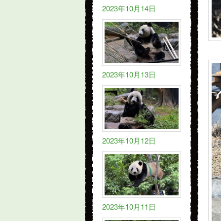
2023年10月14日
2023年10月13日
2023年10月12日
2023年10月11日