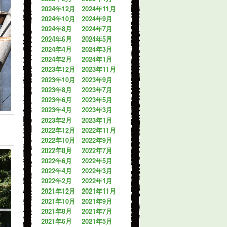
2024年12月
2024年11月
2024年10月
2024年9月
2024年8月
2024年7月
2024年6月
2024年5月
2024年4月
2024年3月
2024年2月
2024年1月
2023年12月
2023年11月
2023年10月
2023年9月
2023年8月
2023年7月
2023年6月
2023年5月
2023年4月
2023年3月
2023年2月
2023年1月
2022年12月
2022年11月
2022年10月
2022年9月
2022年8月
2022年7月
2022年6月
2022年5月
2022年4月
2022年3月
2022年2月
2022年1月
2021年12月
2021年11月
2021年10月
2021年9月
2021年8月
2021年7月
2021年6月
2021年5月