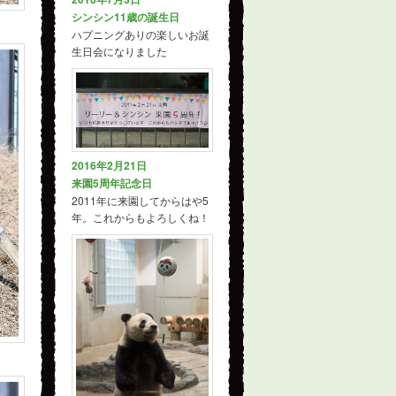
シンシン11歳の誕生日
ハプニングありの楽しいお誕
生日会になりました
2016年2月21日
来園5周年記念日
2011年に来園してからはや5
年。これからもよろしくね！