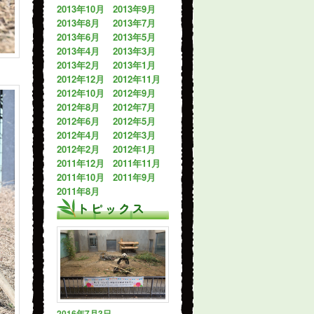
2013年10月
2013年9月
2013年8月
2013年7月
2013年6月
2013年5月
2013年4月
2013年3月
2013年2月
2013年1月
2012年12月
2012年11月
2012年10月
2012年9月
2012年8月
2012年7月
2012年6月
2012年5月
2012年4月
2012年3月
2012年2月
2012年1月
2011年12月
2011年11月
2011年10月
2011年9月
2011年8月
トピックス
2016年7月3日