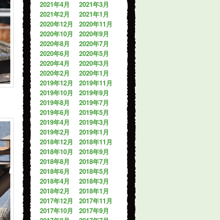
2021年4月
2021年3月
2021年2月
2021年1月
2020年12月
2020年11月
2020年10月
2020年9月
2020年8月
2020年7月
2020年6月
2020年5月
2020年4月
2020年3月
2020年2月
2020年1月
2019年12月
2019年11月
2019年10月
2019年9月
2019年8月
2019年7月
2019年6月
2019年5月
2019年4月
2019年3月
2019年2月
2019年1月
2018年12月
2018年11月
2018年10月
2018年9月
2018年8月
2018年7月
2018年6月
2018年5月
2018年4月
2018年3月
2018年2月
2018年1月
2017年12月
2017年11月
2017年10月
2017年9月