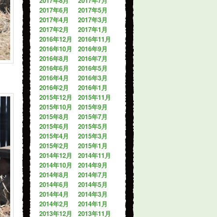
2017年8月
2017年7月
2017年6月
2017年5月
2017年4月
2017年3月
2017年2月
2017年1月
2016年12月
2016年11月
2016年10月
2016年9月
2016年8月
2016年7月
2016年6月
2016年5月
2016年4月
2016年3月
2016年2月
2016年1月
2015年12月
2015年11月
2015年10月
2015年9月
2015年8月
2015年7月
2015年6月
2015年5月
2015年4月
2015年3月
2015年2月
2015年1月
2014年12月
2014年11月
2014年10月
2014年9月
2014年8月
2014年7月
2014年6月
2014年5月
2014年4月
2014年3月
2014年2月
2014年1月
2013年12月
2013年11月