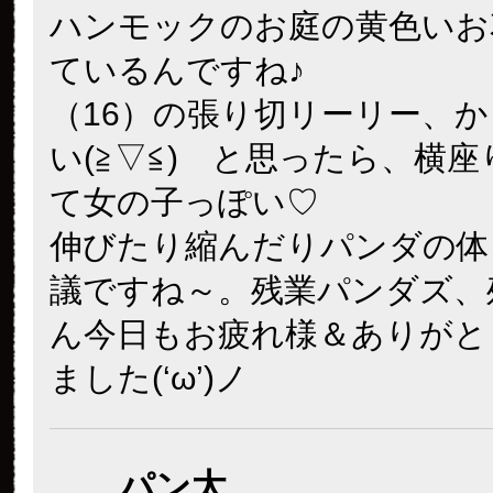
ハンモックのお庭の黄色いお
ているんですね♪
（16）の張り切リーリー、
い(≧▽≦) と思ったら、横
て女の子っぽい♡
伸びたり縮んだりパンダの体
議ですね～。残業パンダズ、
ん今日もお疲れ様＆ありがと
ました(‘ω’)ノ
パン太