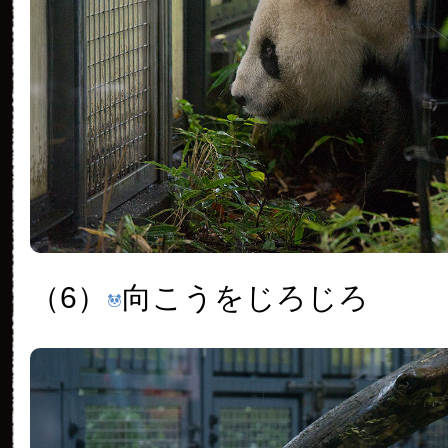
（6）
向こうをじろじろ