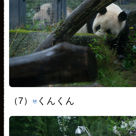
（7）
くんくん