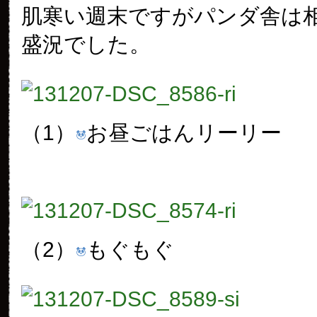
肌寒い週末ですがパンダ舎は
盛況でした。
（1）
お昼ごはんリーリー
（2）
もぐもぐ