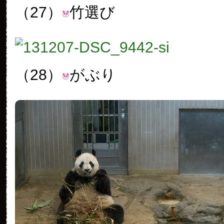
（27）
竹選び
（28）
がぶり