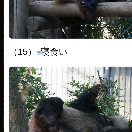
（15）
寝食い