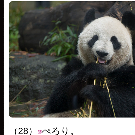
（28）
ぺろり。