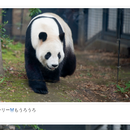
ーリー
もうろうろ