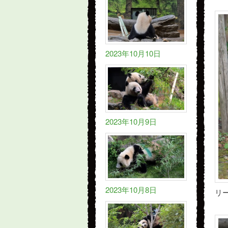
2023年10月10日
2023年10月9日
2023年10月8日
リ