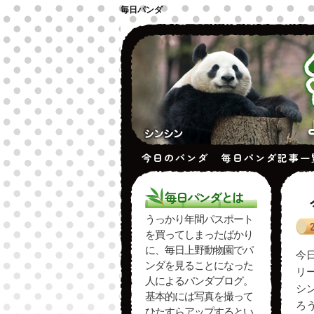
毎日パンダ
今日のパンダ
毎日パンダ記事一
毎日パンダとは
うっかり年間パスポート
を買ってしまったばかり
に、毎日上野動物園でパ
今
ンダを見ることになった
リ
人によるパンダブログ。
シ
基本的には写真を撮って
ろ
ひたすらアップするとい