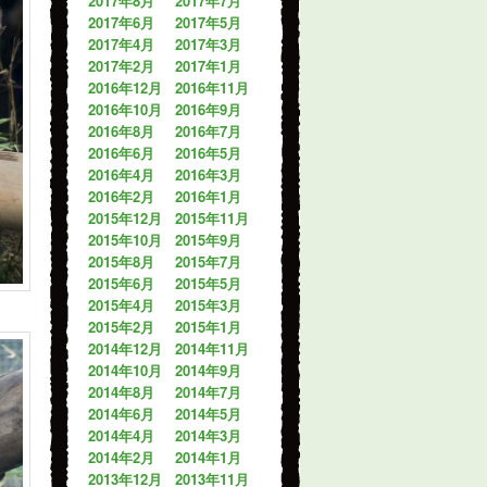
2017年8月
2017年7月
2017年6月
2017年5月
2017年4月
2017年3月
2017年2月
2017年1月
2016年12月
2016年11月
2016年10月
2016年9月
2016年8月
2016年7月
2016年6月
2016年5月
2016年4月
2016年3月
2016年2月
2016年1月
2015年12月
2015年11月
2015年10月
2015年9月
2015年8月
2015年7月
2015年6月
2015年5月
2015年4月
2015年3月
2015年2月
2015年1月
2014年12月
2014年11月
2014年10月
2014年9月
2014年8月
2014年7月
2014年6月
2014年5月
2014年4月
2014年3月
2014年2月
2014年1月
2013年12月
2013年11月