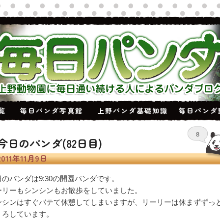
覧
毎日パンダ写真館
上野パンダ基礎知識
毎日パンダ
8
今日のパンダ(82日目)
2011年11月9日
日のパンダは9:30の開園パンダです。
ーリーもシンシンもお散歩をしていました。
ンシンはすぐバテて休憩してしまいますが、リーリーは休まずずっ
うろしています。