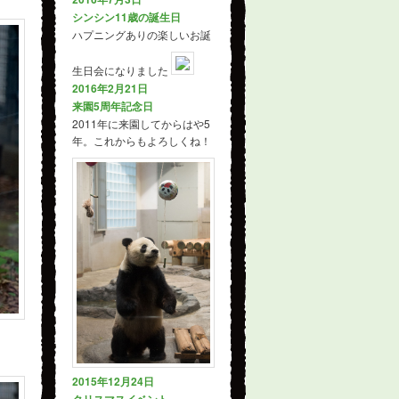
シンシン11歳の誕生日
ハプニングありの楽しいお誕
生日会になりました
2016年2月21日
来園5周年記念日
2011年に来園してからはや5
年。これからもよろしくね！
2015年12月24日
クリスマスイベント