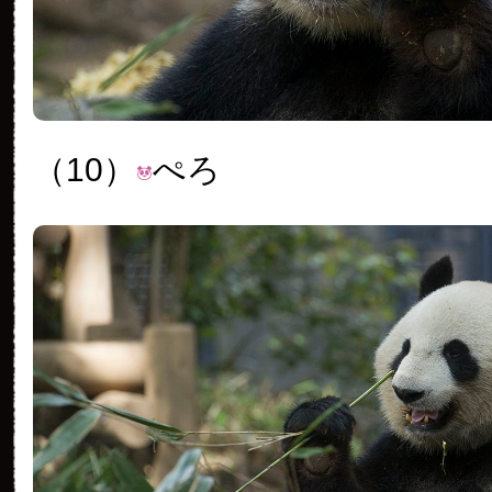
（10）
ぺろ