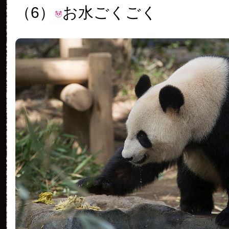
（6）
お水ごくごく