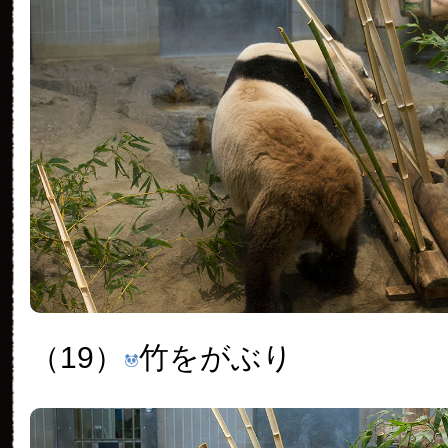
（19）
竹をがぶり