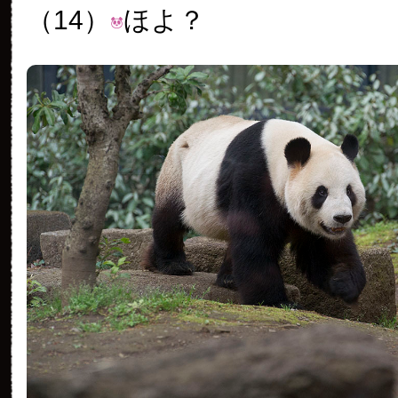
（14）
ほよ？