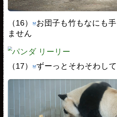
（16）
お団子も竹もなにも手
ません
（17）
ずーっとそわそわし