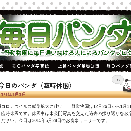
覧
毎日パンダ写真館
上野パンダ基礎知識
毎日パンダ
36
今日のパンダ（臨時休園）
2021年1月3日
型コロナウイルス感染拡大に伴い、上野動物園は12月26日から1月1
で臨時休園です。休園中は未公開写真を交えた過去の振り返りをお
ください。今日は2015年5月28日のお食事リーリーです。