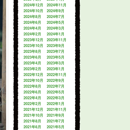
2024年12月
2024年11月
2024年10月
2024年9月
2024年8月
2024年7月
2024年6月
2024年5月
2024年4月
2024年3月
2024年2月
2024年1月
2023年12月
2023年11月
2023年10月
2023年9月
2023年8月
2023年7月
2023年6月
2023年5月
2023年4月
2023年3月
2023年2月
2023年1月
2022年12月
2022年11月
2022年10月
2022年9月
2022年8月
2022年7月
2022年6月
2022年5月
2022年4月
2022年3月
2022年2月
2022年1月
2021年12月
2021年11月
2021年10月
2021年9月
2021年8月
2021年7月
2021年6月
2021年5月