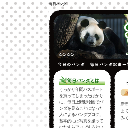
毎日パンダ
今日のパンダ
毎日パンダ記事一
毎日パンダとは
うっかり年間パスポート
を買ってしまったばかり
に、毎日上野動物園でパ
新
ンダを見ることになった
ま
人によるパンダブログ。
み
基本的には写真を撮って
ひたすらアップするとい