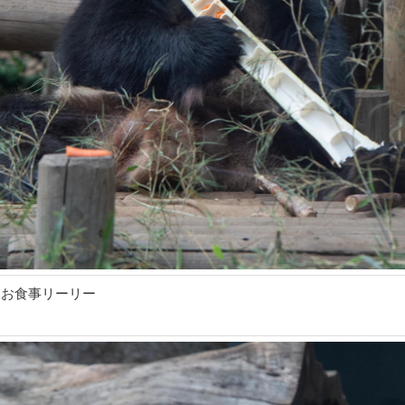
お食事リーリー