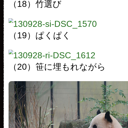
（18）竹選び
（19）ぱくぱく
（20）笹に埋もれながら