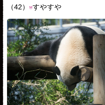
（42）
すやすや