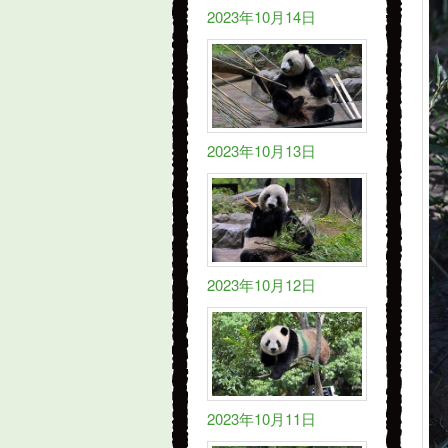
2023年10月14日
2023年10月13日
2023年10月12日
2023年10月11日