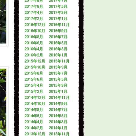
2017年8月
2017年7月
2017年6月
2017年5月
2017年4月
2017年3月
2017年2月
2017年1月
2016年12月
2016年11月
2016年10月
2016年9月
2016年8月
2016年7月
2016年6月
2016年5月
2016年4月
2016年3月
2016年2月
2016年1月
2015年12月
2015年11月
2015年10月
2015年9月
2015年8月
2015年7月
2015年6月
2015年5月
2015年4月
2015年3月
2015年2月
2015年1月
2014年12月
2014年11月
2014年10月
2014年9月
2014年8月
2014年7月
2014年6月
2014年5月
2014年4月
2014年3月
2014年2月
2014年1月
2013年12月
2013年11月