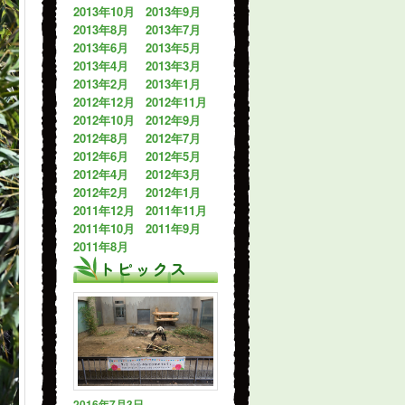
2013年10月
2013年9月
2013年8月
2013年7月
2013年6月
2013年5月
2013年4月
2013年3月
2013年2月
2013年1月
2012年12月
2012年11月
2012年10月
2012年9月
2012年8月
2012年7月
2012年6月
2012年5月
2012年4月
2012年3月
2012年2月
2012年1月
2011年12月
2011年11月
2011年10月
2011年9月
2011年8月
トピックス
2016年7月3日