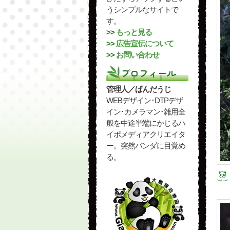
うシンプルなサイトで
す。
>>
もっと見る
>>
広告宣伝について
>>
お問い合わせ
プロフィール
管理人／ぱんだうじ
WEBデザイン･DTPデザ
イン･カメラマン･雑用全
般を中途半端にかじるハ
イポメディアクリエイタ
ー。突然パンダに目覚め
る。