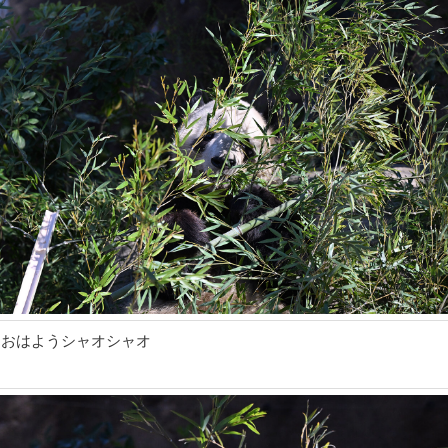
おはようシャオシャオ