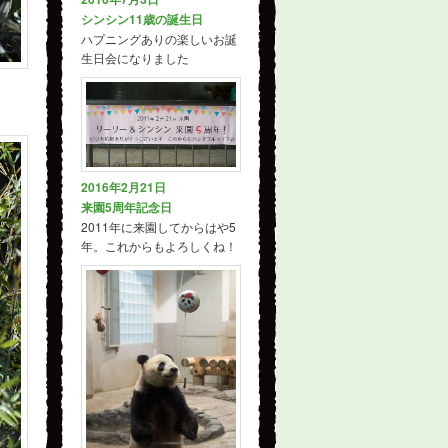
シンシン11歳の誕生日
ハプニングありの楽しいお誕
生日会になりました
2016年2月21日
来園5周年記念日
2011年に来園してからはや5
年。これからもよろしくね！