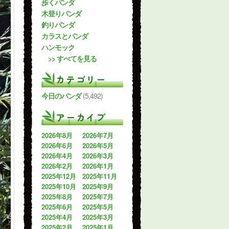
歩くパンダ
木登りパンダ
釣りパンダ
カラスとパンダ
ハンモック
>> すべてを見る
カテゴリー
今日のパンダ
(5,492)
アーカイブ
2026年8月
2026年7月
2026年6月
2026年5月
2026年4月
2026年3月
2026年2月
2026年1月
2025年12月
2025年11月
2025年10月
2025年9月
2025年8月
2025年7月
2025年6月
2025年5月
2025年4月
2025年3月
2025年2月
2025年1月