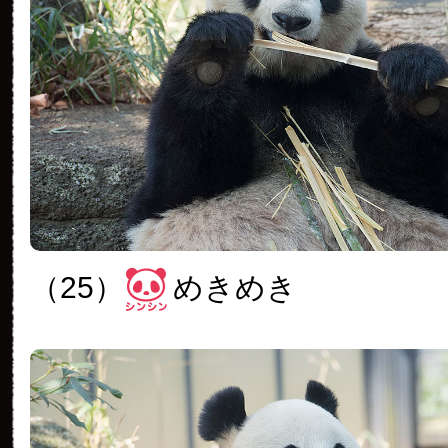
（25）
めきめき