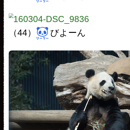
（44）
びよーん