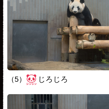
（5）
じろじろ