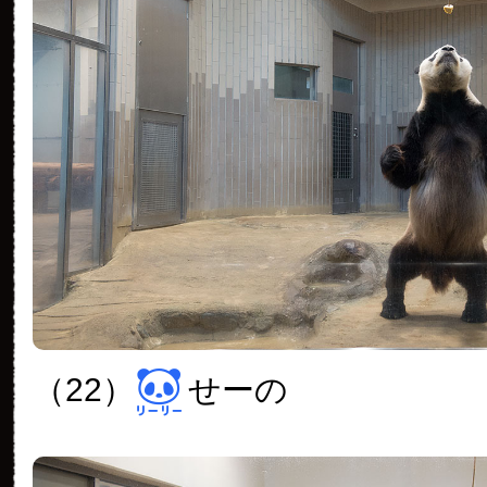
（22）
せーの