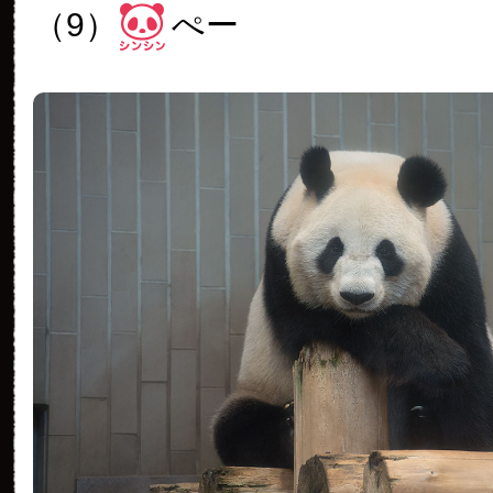
（9）
ぺー