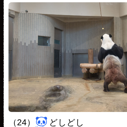
（24）
どしどし