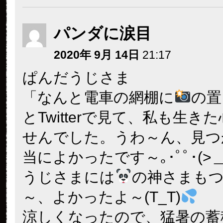
パンダに涙目
2020年 9月 14日
21:17
ぱんだうじさま
「なんと電車の網棚に
の置
とTwitterで見て、私も生き
せんでした。うわ～ん、見つ
当によかったです～｡･ﾟﾟ･(>＿<;
うじさまには
の神さまも
～、よかったよ～(T_T)
涼しくなったので、猛暑の蓄