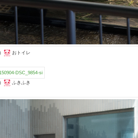
）
おトイレ
）
ふきふき