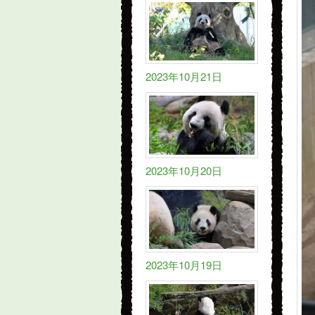
2023年10月21日
2023年10月20日
2023年10月19日