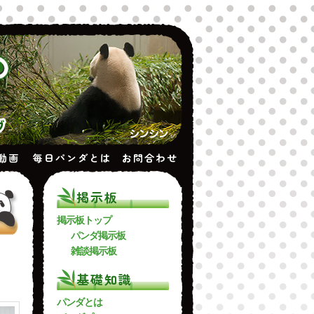
動画
毎日パンダとは
お問合わせ
掲示板
掲示板トップ
パンダ掲示板
雑談掲示板
基礎知識
パンダとは