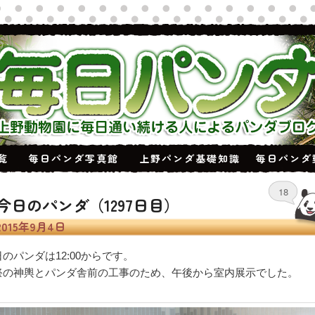
覧
毎日パンダ写真館
上野パンダ基礎知識
毎日パンダ
18
今日のパンダ（1297日目）
2015年9月4日
のパンダは12:00からです。
祭の神輿とパンダ舎前の工事のため、午後から室内展示でした。