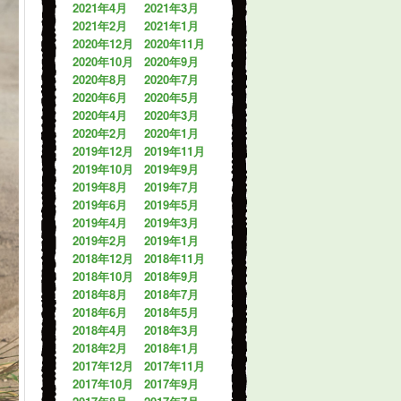
2021年4月
2021年3月
2021年2月
2021年1月
2020年12月
2020年11月
2020年10月
2020年9月
2020年8月
2020年7月
2020年6月
2020年5月
2020年4月
2020年3月
2020年2月
2020年1月
2019年12月
2019年11月
2019年10月
2019年9月
2019年8月
2019年7月
2019年6月
2019年5月
2019年4月
2019年3月
2019年2月
2019年1月
2018年12月
2018年11月
2018年10月
2018年9月
2018年8月
2018年7月
2018年6月
2018年5月
2018年4月
2018年3月
2018年2月
2018年1月
2017年12月
2017年11月
2017年10月
2017年9月