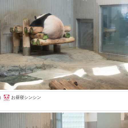
）
お昼寝シンシン