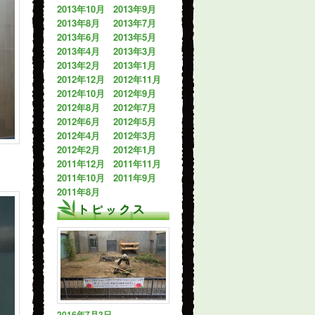
2013年10月
2013年9月
2013年8月
2013年7月
2013年6月
2013年5月
2013年4月
2013年3月
2013年2月
2013年1月
2012年12月
2012年11月
2012年10月
2012年9月
2012年8月
2012年7月
2012年6月
2012年5月
2012年4月
2012年3月
2012年2月
2012年1月
2011年12月
2011年11月
2011年10月
2011年9月
2011年8月
トピックス
2016年7月3日