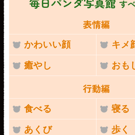
毎日パンダ写真館
す
表情編
かわいい顔
キメ
癒やし
おも
行動編
食べる
寝る
あくび
歩く