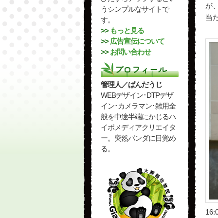
が
うシンプルなサイトで
当
す。
>>
もっと見る
>>
広告宣伝について
>>
お問い合わせ
プロフィール
管理人／ぱんだうじ
WEBデザイン･DTPデザ
イン･カメラマン･雑用全
般を中途半端にかじるハ
イポメディアクリエイタ
ー。突然パンダに目覚め
る。
16