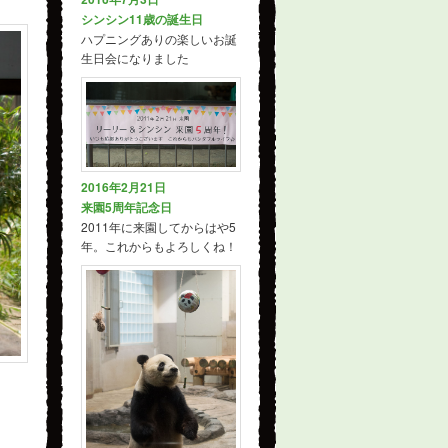
シンシン11歳の誕生日
ハプニングありの楽しいお誕
生日会になりました
2016年2月21日
来園5周年記念日
2011年に来園してからはや5
年。これからもよろしくね！