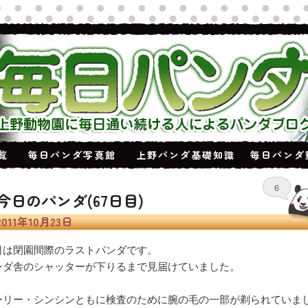
覧
毎日パンダ写真館
上野パンダ基礎知識
毎日パンダ
6
今日のパンダ(67日目)
2011年10月23日
日は閉園間際のラストパンダです。
ンダ舎のシャッターが下りるまで見届けていました。
ーリー・シンシンともに検査のために腕の毛の一部が剃られていま