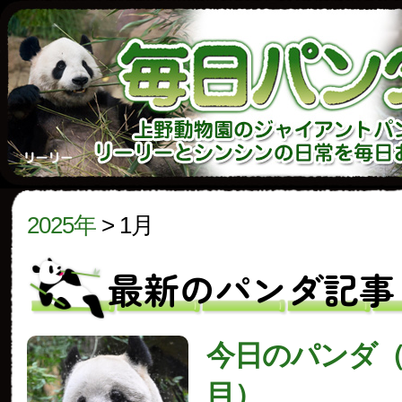
2025年
>
1月
最新のパンダ記事
今日のパンダ（3
目）