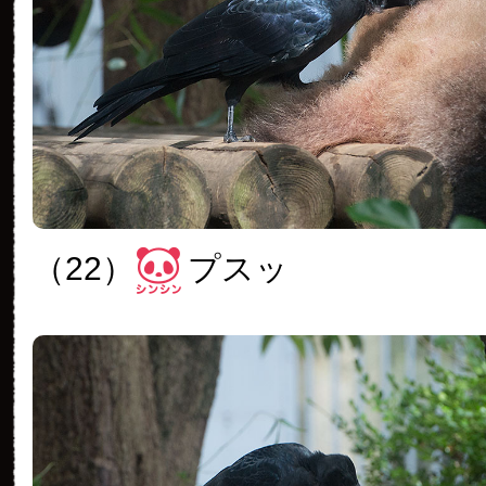
（22）
プスッ