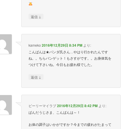
↓
返信
kameko
2016年12月29日 8:34 PM
より:
こんばんは★パンダ氏さん…やはり行かれたんです
ね。。ちらパンゲット！もさすがです。。お身体気を
つけて下さいね。今日もお疲れ様でした。
↓
返信
ビーリーマイラブ
2016年12月29日 8:42 PM
より:
ぱんだうじさま、こんばんは～！
お体の調子はいかがですか？今までの疲れがたまって