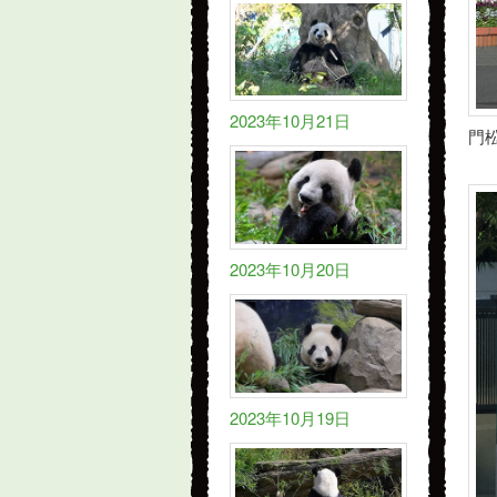
2023年10月21日
門
2023年10月20日
2023年10月19日