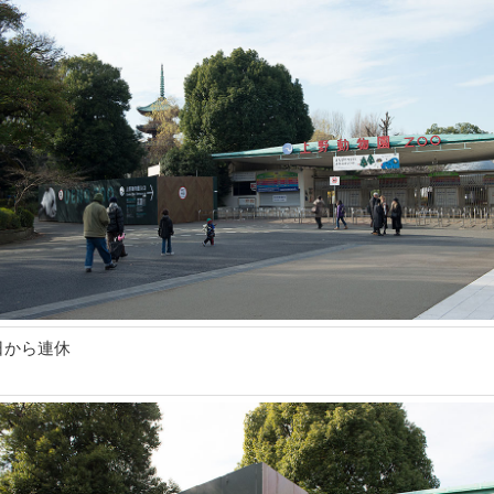
日から連休