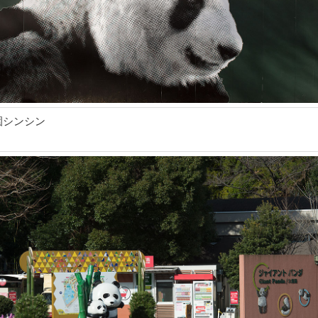
園シンシン