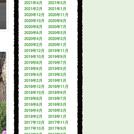
2021年4月
2021年3月
2021年2月
2021年1月
2020年12月
2020年11月
2020年10月
2020年9月
2020年8月
2020年7月
2020年6月
2020年5月
2020年4月
2020年3月
2020年2月
2020年1月
2019年12月
2019年11月
2019年10月
2019年9月
2019年8月
2019年7月
2019年6月
2019年5月
2019年4月
2019年3月
2019年2月
2019年1月
2018年12月
2018年11月
2018年10月
2018年9月
2018年8月
2018年7月
2018年6月
2018年5月
2018年4月
2018年3月
2018年2月
2018年1月
2017年12月
2017年11月
2017年10月
2017年9月