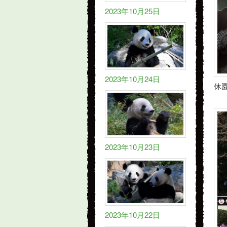
2023年10月25日
2023年10月24日
休
2023年10月23日
2023年10月22日