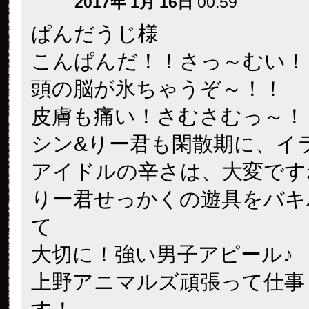
2017年 1月 16日
00:59
ぱんだうじ様
こんぱんだ！！さっ～むい！
頭の脳が氷ちゃうぞ～！！
皮膚も痛い！さむさむっ～！
シン&りー君も閑散期に、イ
アイドルの辛さは、大変です
りー君せっかくの遊具をバキ
て
大切に！強い男子アピール♪
上野アニマルズ頑張って仕事